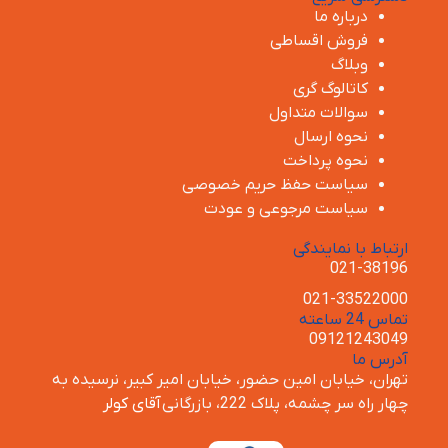
درباره ما
فروش اقساطی
وبلاگ
کاتالوگ گری
سوالات متداول
نحوه ارسال
نحوه پرداخت
سیاست حفظ حریم خصوصی
سیاست مرجوعی و عودت
ارتباط با نمایندگی
021-38196
021-33522000
تماس 24 ساعته
09121243049
آدرس ما
تهران، خیابان امین حضور، خیابان امیر کبیر، نرسیده به
چهار راه سر چشمه، پلاک 222، بازرگانی
آقای کولر