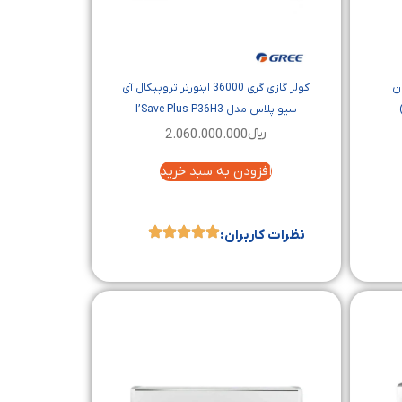
 36000 بدون
کولر گازی گری 36000 اینورتر تروپیکال آی
سیو پلاس مدل I’Save Plus-P36H3
﷼
2.060.000.000
افزودن به سبد خرید
نظرات کاربران: