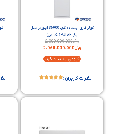
کولر گازی ایستاده گری 36000 اینورتر مدل
پلار PULAR (تک فن)
ا
﷼
2.080.000.000
﷼
2.060.000.000
افزودن به سبد خرید
نظرات کاربران:
نظر