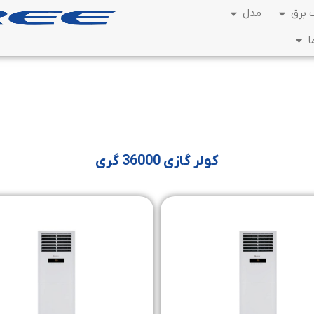
برق
مدل
ا
کولر گازی 36000 گری