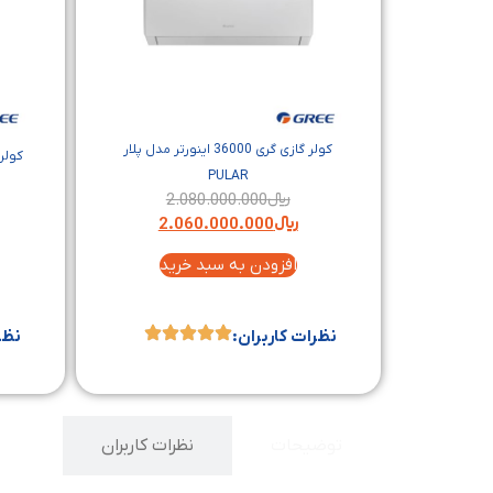
کولر گازی گری 36000 اینورتر مدل پلار
PULAR
﷼
2.080.000.000
﷼
2.060.000.000
افزودن به سبد خرید
نظرات کاربران:
نظر
توضیحات
نظرات کاربران