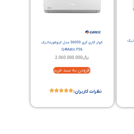
فورماتیک
کولر گازی گری 36000 مدل کیوفورماتیک
Q4Matic P36
﷼
2.060.000.000
افزودن به سبد خرید
نظرات کاربران: