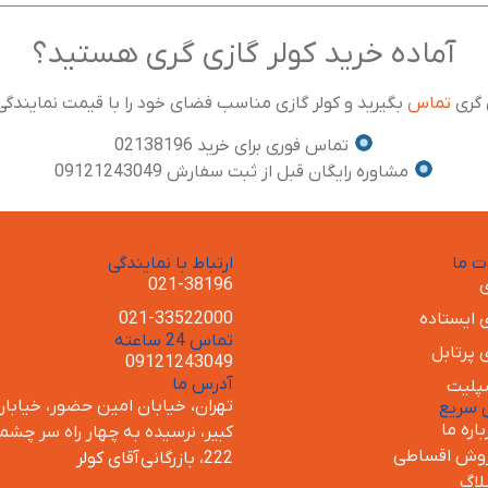
آماده خرید کولر گازی گری هستید؟
 گری
تماس
بگیرید و کولر گازی مناسب فضای خود را با قیمت نمایندگی
تماس فوری برای خرید 02138196
مشاوره رایگان قبل از ثبت سفارش 09121243049
 ما
ارتباط با نمایندگی
ی
021-38196
ی ایستاده
021-33522000
تماس 24 ساعته
ی پرتابل
09121243049
آدرس ما
پلیت
تهران، خیابان امین حضور، خیابان
 سریع
باره ما
کبیر، نرسیده به چهار راه سر چشمه
وش اقساطی
222، بازرگانی
آقای کولر
لاگ