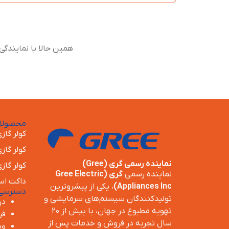
همین حالا با نمایندگی
محصولات
کولر گاز
کولر گاز
نماینده رسمی گری (Gree)
کولر گاز
نماینده رسمی
گری (Gree Electric
داکت اس
Appliances Inc)
، یکی از پیشروترین
دسترسی
تولیدکنندگان سیستم‌های سرمایشی و
در
تهویه مطبوع در جهان، با بیش از ۲۰
فر
سال تجربه در فروش و خدمات پس از
وب