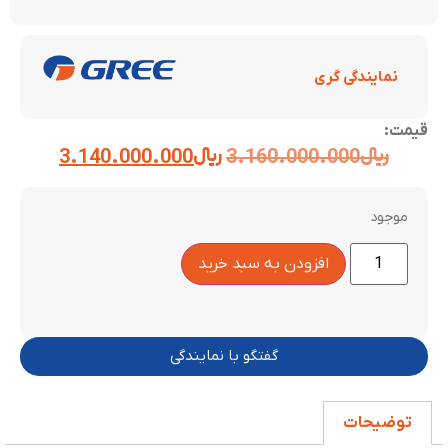
نمایندگی گری
قیمت:
﷼
3.160.000.000
﷼
3.140.000.000
موجود
افزودن به سبد خرید
گفتگو با نمایندگی
توضیحات