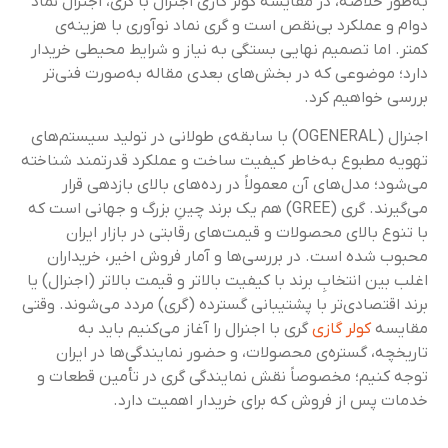
به‌طور خلاصه، در مقایسه کولر گازی اجنرال با گری، اجنرال نماد
دوام و عملکرد بی‌نقص است و گری نماد نوآوری با هزینه‌ی
کمتر. اما تصمیم نهایی بستگی به نیاز و شرایط محیطی خریدار
دارد؛ موضوعی که در بخش‌های بعدی مقاله به‌صورت فنی‌تر
بررسی خواهیم کرد.
اجنرال (OGENERAL) با سابقه‌ی طولانی در تولید سیستم‌های
تهویه مطبوع به‌خاطر کیفیت ساخت و عملکرد قدرتمند شناخته
می‌شود؛ مدل‌های آن معمولاً در رده‌های بالای بازدهی قرار
می‌گیرند. گری (GREE) هم یک برند چینِ بزرگ و جهانی است که
با تنوع بالای محصولات و قیمت‌های رقابتی در بازار ایران
محبوب شده است. در بررسی‌ها و آمار فروش اخیر، خریداران
اغلب بین انتخابِ برند با کیفیت بالاتر و قیمت بالاتر (اجنرال) یا
برند اقتصادی‌تر با پشتیبانی گسترده (گری) مردد می‌شوند. وقتی
مقایسه
کولر گازی
گری با اجنرال را آغاز می‌کنیم باید به
تاریخچه، گستره‌ی محصولات، و حضور نمایندگی‌ها در ایران
توجه کنیم؛ مخصوصاً نقش نمایندگی گری در تأمین قطعات و
خدمات پس از فروش که برای خریدار اهمیت دارد.