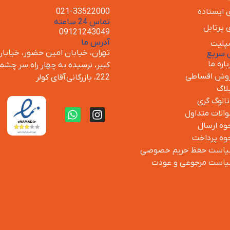
ی ایستاده
021-33522000
تماس 24 ساعته
ی پرتابل
09121243049
آدرس ما
پلیت
تهران، خیابان امین حضور، خیابان
 سریع
باره ما
کبیر، نرسیده به چهار راه سر چشمه
وش اقساطی
222، بازرگانی
آقای کولر
لاگ
تالوگ گری
الات متداول
وه ارسال
وه پرداخت
است حفظ حریم خصوصی
است مرجوعی و عودت